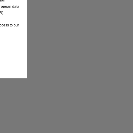
pean
uropean data
R).
ccess to our