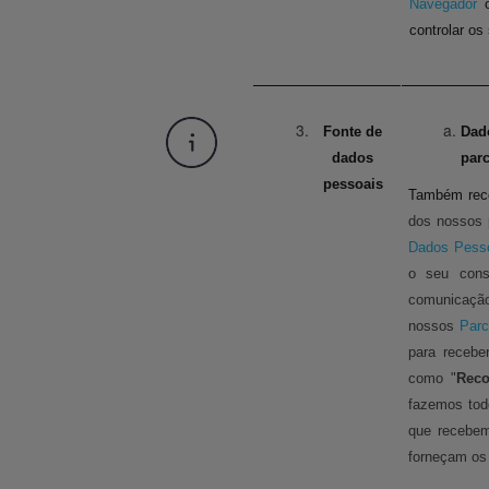
Navegador
controlar os
Fonte de
Dad
dados
parc
pessoais
Também reco
dos nossos 
Dados Pess
o seu cons
comunicação
nossos
Parc
para recebe
como "
Reco
fazemos tod
que recebem
forneçam os