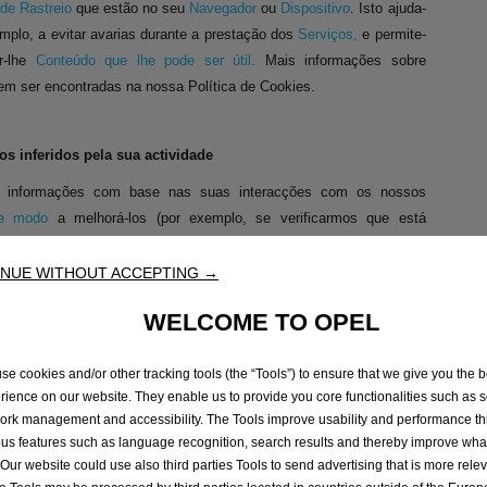
 de Rastreio
que estão no seu
Navegador
ou
Dispositivo
. Isto ajuda-
mplo, a evitar avarias durante a prestação dos
Serviços,
e permite-
r-lhe
Conteúdo que lhe pode ser útil.
Mais informações sobre
em ser encontradas na nossa Política de Cookies.
s inferidos pela sua actividade
 informações com base nas suas interacções com os nossos
 de modo
a melhorá-los (por exemplo, se verificarmos que está
 num determinado modelo de veículo, nos
Nossos Eventos,
ou em
 periódicos de veículos numa determinada
área geográfica,
NUE WITHOUT ACCEPTING →
nos-emos em fornecer-lhe esse conteúdo
)
e em compreender o
WELCOME TO OPEL
 lhe pode ser útil
.
s, se nos contactar por e-mail, correio, telefone ou de outra forma
se cookies and/or other tracking tools (the “Tools”) to ensure that we give you the b
nte aos
Veículos
ou solicitar outras informações, recolhemos e
rience on our website. They enable us to provide you core functionalities such as se
 registo dos seus dados de contacto, comunicações e as nossas
ork management and accessibility. The Tools improve usability and performance t
Se nos contactar por telefone, serão fornecidas mais informações
ous features such as language recognition, search results and thereby improve what
hamada.
 Our website could use also third parties Tools to send advertising that is more relev