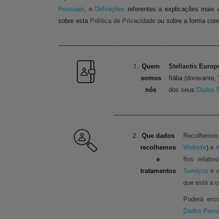
Pessoais
, e
Definições
referentes a explicações mais 
sobre esta
Política de Privacidade
ou sobre a forma com
Quem
Stellantis Europ
somos
Itália
(doravante, 
nós
dos seus
Dados P
Que dados
Recolhemos
recolhemos
Website
)
e
A
e
fins relat
tratamentos
Serviços
e 
que está a ut
Poderá enco
Dados Pess