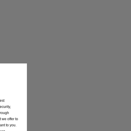
est
curity,
hrough
 we offer to
ant to you.