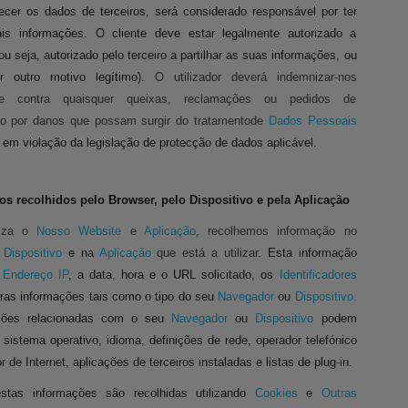
ecer os dados de terceiros, será considerado responsável por ter
tais informações. O cliente deve estar legalmente autorizado a
(ou seja, autorizado pelo terceiro a partilhar as suas informações, ou
er outro motivo legítimo).
O utilizador deverá indemnizar-nos
nte contra quaisquer queixas, reclamações ou pedidos de
o por danos que possam surgir do tratamentode
Dados Pessoais
, em violação da legislação de protecção de dados aplicável.
os recolhidos pelo Browser, pelo Dispositivo e pela Aplicação
liza o
Nosso Website
e
Aplicação
, recolhemos informação no
o
Dispositivo
e na
Aplicação
que está a utilizar.
Esta informação
u
Endereço IP
, a data, hora e o URL solicitado, os
Identificadores
tras informações tais como o tipo do seu
Navegador
ou
Dispositivo.
ções relacionadas com o seu
Navegador
ou
Dispositivo
podem
u sistema operativo, idioma, definições de rede, operador telefónico
 de Internet, aplicações de terceiros instaladas e listas de plug-in.
stas informações são recolhidas utilizando
Cookies
e
Outras