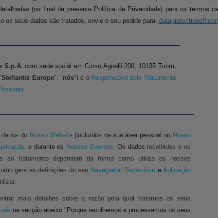
detalhadas (no final da
presente Política de Privacidade) para os termos 
o os seus dados são tratados, envie o seu pedido para:
dataprotectionoffice
e S.p.A.
com sede social em Corso Agnelli 200, 10135 Turim,
"
Stellantis Europe
"; "
nós
") é o
Responsável pelo Tratamento
essoais.
 dados do
Nosso Website
(incluídos na sua área pessoal no
Nosso
plicação,
e durante os
Nossos Eventos.
Os dados
recolhidos e os
ivos ao tratamento dependem da forma como utiliza os nossos
como gere as definições do seu
Navegador
,
Dispositivo
e
Aplicação
ilizar.
ntrar mais detalhes sobre a razão pela qual tratamos os seus
oais
na secção abaixo "Porque recolhemos e processamos os seus