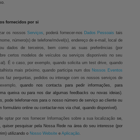
xo.
os fornecidos por si
izar os nossos
Serviços
, poderá fornecer-nos
Dados Pessoais
tais
ome, número(s) de telefone/móvel(s), endereço de e-mail, local de
, ou dados de terceiros, bem como as suas preferências (por
bre certos modelos de veículos ou serviços disponíveis no seu
ocal). É o caso, por exemplo, quando solicita um test drive, quando
etalhista mais próximo, quando participa num dos
Nossos Eventos
os faz perguntas, pedidos ou interage com os nossos serviços de
 exemplo,
quando nos contacta para pedir informações, para
uma queixa ou para nos dar algumas feedbacks ou novas ideias).
, pode telefonar-nos para o nosso número de serviço ao cliente ou
 formulário online ou contactar-nos via chat, quando disponível).
 optar por nos fornecer Informações sobre a sua localização
se,
, quiser pesquisar pela Nossa Rede na área do seu interesse (por
im) utilizando o
Nosso Website
e
Aplicação
.