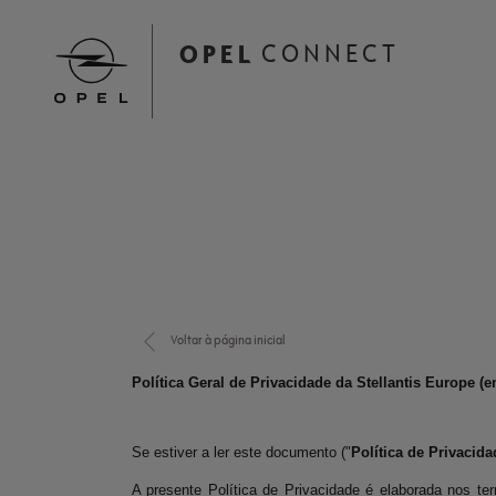
Skip
to
OPEL
CONNECT
main
content
Main
navigation
Voltar à página inicial
Política Geral de Privacidade da Stellantis Europe (
Se estiver a ler este documento ("
Política de Privacida
A presente Política de Privacidade é elaborada nos t