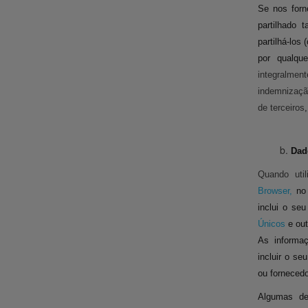
Se nos forn
partilhado 
partilhá-los 
por qualqu
integralme
indemnizaçã
de terceiros
Dad
Quando uti
Browser,
n
inclui o se
Únicos
e ou
As informa
incluir o se
ou fornecedor
Algumas de