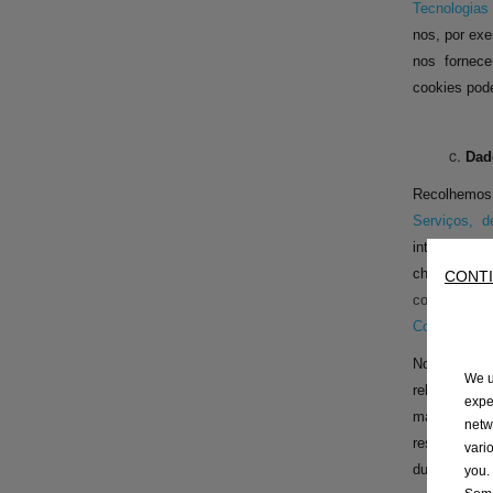
Tecnologias
nos, por exe
nos fornece
cookies pod
Dado
Recolhemos
Serviços,
interessado
check-ups
CONTI
concentrar-
Conteúdo que
Noutros caso
We u
relativame
expe
mantemos um
netw
respostas. 
vari
durante a c
you.