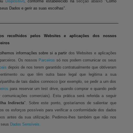
ou
Dispositivo
, conforme estabelecido na
secção abaixo
"
Como
 seus Dados e gerir as suas escolhas"
.
os recolhidos pelos Websites e aplicações dos nossos
eiros
lhemos informações sobre si a partir
dos Websites e aplicações
parceiros. Os nossos
Parceiros
só nos podem comunicar os seus
oais
depois de nos terem garantido contratualmente que obtiveram
entimento ou que têm outra base legal que legitima a sua
/partilha de tais dados connosco (por exemplo, se pedir a um dos
eiros
para reservar um test drive, quando comprar e quando pedir
r comunicações comerciais). Esta prática será referida a seguir
lha Indirecta
". Sobre este ponto, gostaríamos de salientar que
os os esforços possíveis para verificar a conformidade dos dados
os antes da sua utilização. Pedimos-lhes também que não nos
 seus
Dados Sensíveis.