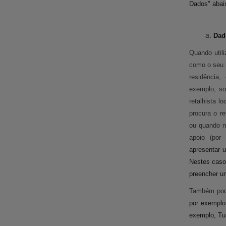
Dados" abai
Dad
Quando util
como o seu n
residência
exemplo, so
retalhista l
procura o r
ou quando n
apoio (por
apresentar 
Nestes casos
preencher um
Também pode
por exemplo
exemplo, Tur